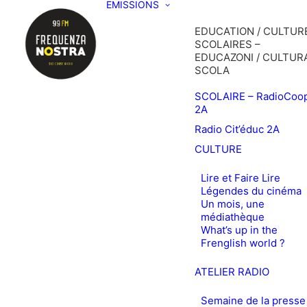
EMISSIONS
EDUCATION / CULTURE
SCOLAIRES –
EDUCAZONI / CULTURA
SCOLA
SCOLAIRE – RadioCoo
2A
Radio Cit’éduc 2A
CULTURE
Lire et Faire Lire
Légendes du cinéma
Un mois, une
médiathèque
What’s up in the
Frenglish world ?
ATELIER RADIO
Semaine de la presse