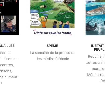
ANAILLES
SPEME
IL ÉTAIT
PEUPL
anailles
La semaine de la presse et
Requins, r
io d'antan :
des médias à l'école
autres ani
contres,
mers, e
ansons,
Méditerran
nne humeur
Ré
 !