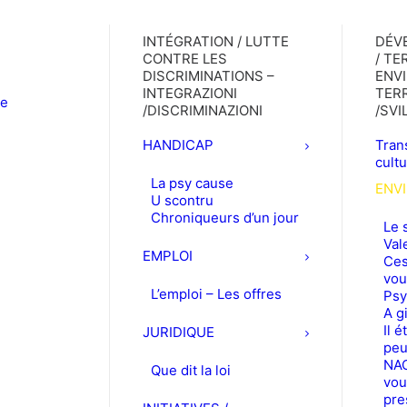
INTÉGRATION / LUTTE
DÉV
CONTRE LES
/ TE
DISCRIMINATIONS –
ENV
INTEGRAZIONI
TERR
le
/DISCRIMINAZIONI
/SV
HANDICAP
Trans
cult
La psy cause
ENV
U scontru
Chroniqueurs d’un jour
Le 
Val
EMPLOI
Ces
vou
L’emploi – Les offres
Psy
A g
Il é
JURIDIQUE
peu
NAC
Que dit la loi
vou
pre