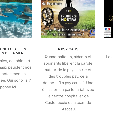
 UNE FOIS... LES
LA PSY CAUSE
L
ES DE LA MER
Quand patients, aidants et
Le 
aies, dauphins et
soignants libèrent la parole
maux peuplent nos
autour de la psychiatrie et
t notamment la
des troubles psy, cela
ée. Qui sont-ils ?
donne… "La psy cause". Une
ponse ici
émission en partenariat avec
le centre hospitalier de
Castelluccio et la team de
l'Ascosu.