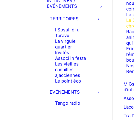
INITIATIVES /
nou
EVÉNEMENTS
com
Le 
TERRITOIRES
Le 
chr
I Sosuli di u
Rac
Taravu
ani
La virgule
qui
quartier
Fric
Invités
l’é
Associ in festa
bou
Les vieilles
Nos
canailles
Ren
ajacciennes
Le point éco
MIGs
d’int
EVÉNEMENTS
Asso
Tango radio
L’acc
Tra 