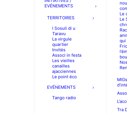
INITIATIVES /
nou
EVÉNEMENTS
com
Le 
TERRITOIRES
Le 
chr
I Sosuli di u
Rac
Taravu
ani
La virgule
qui
quartier
Fric
Invités
l’é
Associ in festa
bou
Les vieilles
Nos
canailles
Ren
ajacciennes
Le point éco
MIGs
d’int
EVÉNEMENTS
Asso
Tango radio
L’acc
Tra 