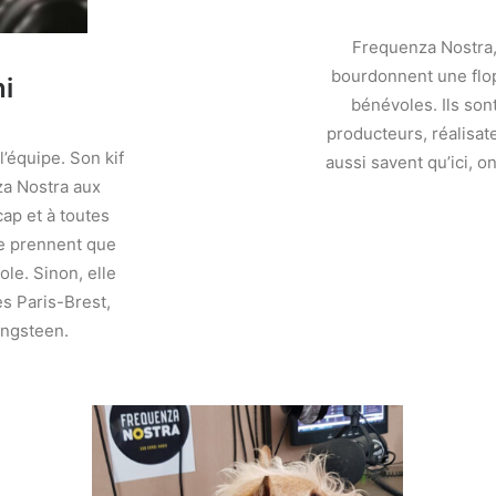
Frequenza Nostra,
bourdonnent une flopp
i
bénévoles. Ils son
producteurs, réalisat
 l’équipe. Son kif
aussi savent qu’ici, o
za Nostra aux
ap et à toutes
 ne prennent que
ole. Sinon, elle
es Paris-Brest,
ingsteen.