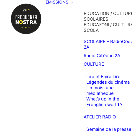
EMISSIONS
EDUCATION / CULTURE
SCOLAIRES –
EDUCAZONI / CULTURA
SCOLA
SCOLAIRE – RadioCoo
2A
Radio Cit’éduc 2A
CULTURE
Lire et Faire Lire
Légendes du cinéma
Un mois, une
médiathèque
What’s up in the
Frenglish world ?
ATELIER RADIO
Semaine de la presse