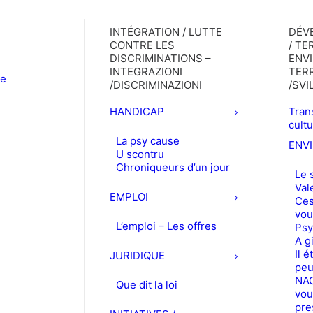
INTÉGRATION / LUTTE
DÉV
CONTRE LES
/ TE
DISCRIMINATIONS –
ENV
INTEGRAZIONI
TERR
le
/DISCRIMINAZIONI
/SV
HANDICAP
Trans
cult
La psy cause
ENV
U scontru
Chroniqueurs d’un jour
Le 
Val
EMPLOI
Ces
vou
L’emploi – Les offres
Psy
A g
Il é
JURIDIQUE
peu
NAC
Que dit la loi
vou
pre