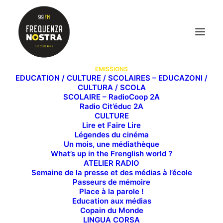
EMISSIONS
EDUCATION / CULTURE / SCOLAIRES – EDUCAZONI /
CULTURA / SCOLA
SCOLAIRE – RadioCoop 2A
Il était une fois... les
Radio Cit’éduc 2A
CULTURE
peuples de la mer
Lire et Faire Lire
Légendes du cinéma
Un mois, une médiathèque
What’s up in the Frenglish world ?
ATELIER RADIO
Semaine de la presse et des médias à l’école
Requins, raies, dauphins et autres animaux peuplent
Passeurs de mémoire
nos mers, et notamment la Méditerranée. Qui sont-
Place à la parole !
Education aux médias
ils ? Réponse ici
Copain du Monde
LINGUA CORSA