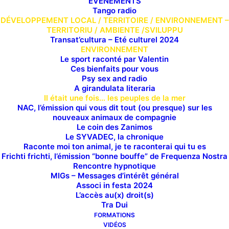
EVÉNEMENTS
Tango radio
DÉVELOPPEMENT LOCAL / TERRITOIRE / ENVIRONNEMENT –
TERRITORIU / AMBIENTE /SVILUPPU
Transat’cultura – Eté culturel 2024
ENVIRONNEMENT
Le sport raconté par Valentin
Ces bienfaits pour vous
Psy sex and radio
A girandulata literaria
Il était une fois… les peuples de la mer
NAC, l’émission qui vous dit tout (ou presque) sur les
nouveaux animaux de compagnie
Le coin des Zanimos
Le SYVADEC, la chronique
Raconte moi ton animal, je te raconterai qui tu es
Frichti frichti, l’émission “bonne bouffe” de Frequenza Nostra
Rencontre hypnotique
MIGs – Messages d’intérêt général
Associ in festa 2024
TOUTES NOS ÉMISSIONS
L’accès au(x) droit(s)
Tra Dui
FORMATIONS
VIDÉOS