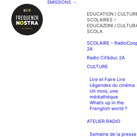
EMISSIONS
EDUCATION / CULTURE
SCOLAIRES –
EDUCAZONI / CULTURA
SCOLA
SCOLAIRE – RadioCoo
2A
Radio Cit’éduc 2A
CULTURE
Lire et Faire Lire
Légendes du cinéma
Un mois, une
médiathèque
What’s up in the
Frenglish world ?
ATELIER RADIO
Semaine de la presse