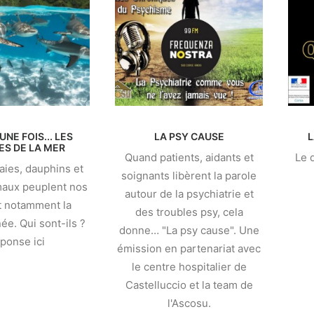
 UNE FOIS... LES
LA PSY CAUSE
L
ES DE LA MER
Quand patients, aidants et
Le 
aies, dauphins et
soignants libèrent la parole
maux peuplent nos
autour de la psychiatrie et
t notamment la
des troubles psy, cela
ée. Qui sont-ils ?
donne… "La psy cause". Une
ponse ici
émission en partenariat avec
le centre hospitalier de
Castelluccio et la team de
l'Ascosu.