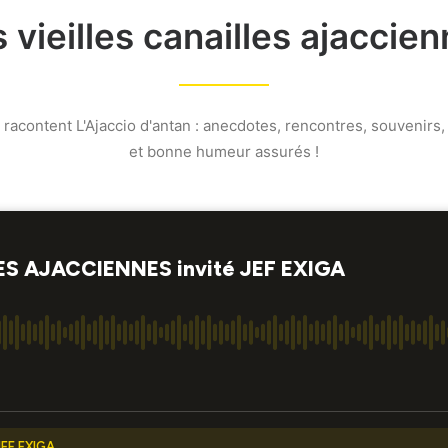
 vieilles canailles ajaccie
es racontent L'Ajaccio d'antan : anecdotes, rencontres, souvenir
et bonne humeur assurés !