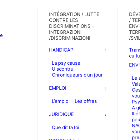
INTÉGRATION / LUTTE
DÉV
CONTRE LES
/ TE
DISCRIMINATIONS –
ENV
INTEGRAZIONI
TERR
le
/DISCRIMINAZIONI
/SV
HANDICAP
Trans
cult
La psy cause
ENV
U scontru
Chroniqueurs d’un jour
Le 
Val
EMPLOI
Ces
vou
L’emploi – Les offres
Psy
A g
Il é
JURIDIQUE
peu
NAC
Que dit la loi
vou
pre