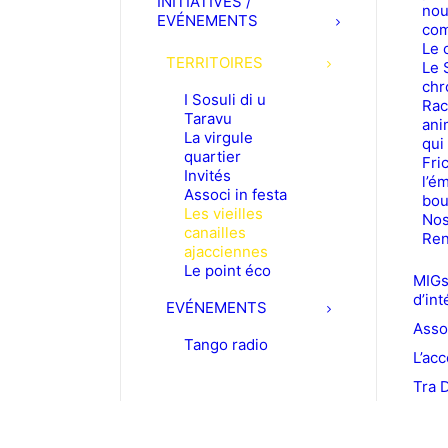
INITIATIVES /
nou
EVÉNEMENTS
com
Le 
TERRITOIRES
Le 
chr
I Sosuli di u
Rac
Taravu
ani
La virgule
qui
quartier
Fric
Invités
l’é
Associ in festa
bou
Les vieilles
Nos
canailles
Ren
ajacciennes
Le point éco
MIGs
d’int
EVÉNEMENTS
Asso
Tango radio
L’acc
Tra 