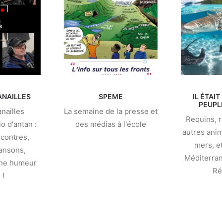
ANAILLES
SPEME
IL ÉTAIT
PEUPL
anailles
La semaine de la presse et
Requins, r
io d'antan :
des médias à l'école
autres ani
contres,
mers, e
ansons,
Méditerran
nne humeur
Ré
 !