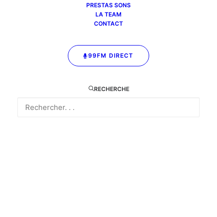
PRESTAS SONS
rencontres, souvenirs,
culture et... souvenirs
LA TEAM
chansons, musiques et
CONTACT
bonne humeur assurés
!
99FM DIRECT
RECHERCHE