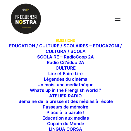
EMISSIONS
EDUCATION / CULTURE / SCOLAIRES – EDUCAZONI /
CULTURA / SCOLA
SCOLAIRE – RadioCoop 2A
CD Vibrations
Radio Cit’éduc 2A
CULTURE
Lire et Faire Lire
Légendes du cinéma
Un mois, une médiathèque
What’s up in the Frenglish world ?
La musique sous toutes ses formes selon la team
ATELIER RADIO
d’André Paldacci et ses invité.e.s.
Semaine de la presse et des médias à l’école
Passeurs de mémoire
Place à la parole !
Education aux médias
Copain du Monde
LINGUA CORSA