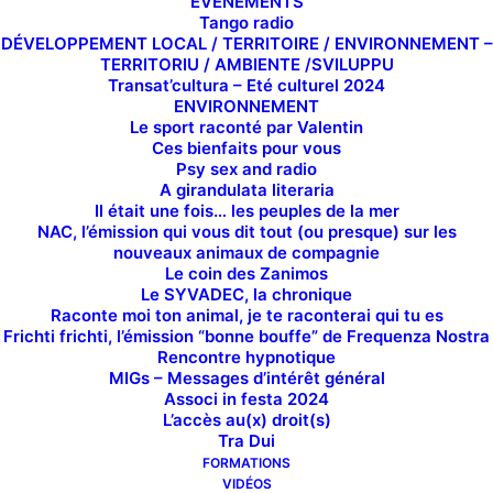
EVÉNEMENTS
Tango radio
TOUTES NOS ÉMISSIONS
DÉVELOPPEMENT LOCAL / TERRITOIRE / ENVIRONNEMENT –
TERRITORIU / AMBIENTE /SVILUPPU
Transat’cultura – Eté culturel 2024
ENVIRONNEMENT
Le sport raconté par Valentin
Ces bienfaits pour vous
Psy sex and radio
A girandulata literaria
Il était une fois… les peuples de la mer
NAC, l’émission qui vous dit tout (ou presque) sur les
nouveaux animaux de compagnie
Le coin des Zanimos
Le SYVADEC, la chronique
Raconte moi ton animal, je te raconterai qui tu es
Frichti frichti, l’émission “bonne bouffe” de Frequenza Nostra
Rencontre hypnotique
PASSEURS DE MÉMOIRE
LES VIEILLES
MIGs – Messages d’intérêt général
CANAILLES
Associ in festa 2024
Les résidents de
L’accès au(x) droit(s)
Les vieilles canailles
l'ehpad Noël Sarrola
Tra Dui
racontent L'Ajaccio
s'emparent des micros
FORMATIONS
d'antan : anecdotes,
VIDÉOS
pour parler actu,