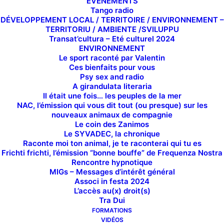
EVÉNEMENTS
Tango radio
DÉVELOPPEMENT LOCAL / TERRITOIRE / ENVIRONNEMENT –
TERRITORIU / AMBIENTE /SVILUPPU
TOUTES NOS ÉMISSIONS
Transat’cultura – Eté culturel 2024
ENVIRONNEMENT
Le sport raconté par Valentin
Ces bienfaits pour vous
Psy sex and radio
A girandulata literaria
Il était une fois… les peuples de la mer
NAC, l’émission qui vous dit tout (ou presque) sur les
nouveaux animaux de compagnie
Le coin des Zanimos
Le SYVADEC, la chronique
Raconte moi ton animal, je te raconterai qui tu es
Frichti frichti, l’émission “bonne bouffe” de Frequenza Nostra
Rencontre hypnotique
MIGs – Messages d’intérêt général
Associ in festa 2024
PASSEURS DE MÉMOIRE
LES VIEILLES
CANAILLES
L’accès au(x) droit(s)
Les résidents de
Tra Dui
Les vieilles canailles
l'ehpad Noël Sarrola
FORMATIONS
racontent L'Ajaccio
VIDÉOS
s'emparent des micros