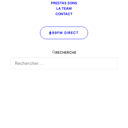
PRESTAS SONS
d'antan : anecdotes,
pour parler actu,
LA TEAM
rencontres, souvenirs,
culture et... souvenirs
CONTACT
chansons, musiques et
bonne humeur assurés
99FM DIRECT
!
RECHERCHE