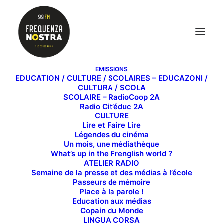
EMISSIONS
EDUCATION / CULTURE / SCOLAIRES – EDUCAZONI /
CULTURA / SCOLA
SCOLAIRE – RadioCoop 2A
Coup de boost !
Radio Cit’éduc 2A
CULTURE
Lire et Faire Lire
Légendes du cinéma
Un mois, une médiathèque
What’s up in the Frenglish world ?
Sophie Guyot est praticienne en psychologie
ATELIER RADIO
positive. Elle nous donne un coup de boost qui,
Semaine de la presse et des médias à l’école
franchement, nous fait du bien.
Passeurs de mémoire
Place à la parole !
Education aux médias
Copain du Monde
LINGUA CORSA