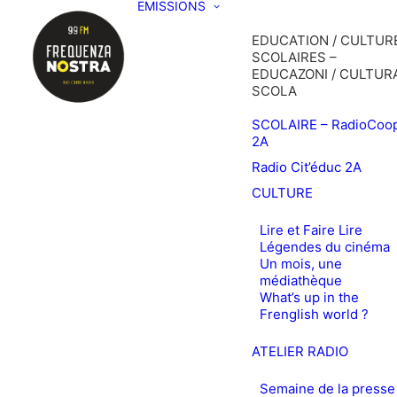
EMISSIONS
EDUCATION / CULTURE
SCOLAIRES –
EDUCAZONI / CULTURA
SCOLA
SCOLAIRE – RadioCoo
2A
Radio Cit’éduc 2A
CULTURE
Lire et Faire Lire
Légendes du cinéma
Un mois, une
médiathèque
What’s up in the
Frenglish world ?
ATELIER RADIO
Semaine de la presse