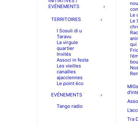
INITIATIVES /
nou
EVÉNEMENTS
com
Le 
TERRITOIRES
Le 
chr
I Sosuli di u
Rac
Taravu
ani
La virgule
qui
quartier
Fric
Invités
l’é
Associ in festa
bou
Les vieilles
Nos
canailles
Ren
ajacciennes
Le point éco
MIGs
d’int
EVÉNEMENTS
Asso
Tango radio
L’acc
Tra 