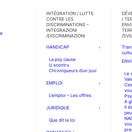
INTÉGRATION / LUTTE
DÉV
CONTRE LES
/ TE
DISCRIMINATIONS –
ENV
INTEGRAZIONI
TERR
le
/DISCRIMINAZIONI
/SV
HANDICAP
Trans
cult
La psy cause
ENV
U scontru
Chroniqueurs d’un jour
Le 
Val
EMPLOI
Ces
vou
L’emploi – Les offres
Psy
A g
Il é
JURIDIQUE
peu
NAC
Que dit la loi
vou
pre